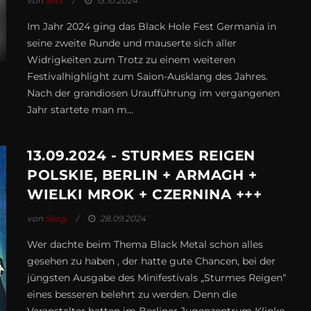
von
Sebi
13.10.2024
Im Jahr 2024 ging das Black Hole Fest Germania in
seine zweite Runde und mauserte sich aller
Widrigkeiten zum Trotz zu einem weiteren
Festivalhighlight zum Saion-Ausklang des Jahres.
Nach der grandiosen Uraufführung im vergangenen
Jahr startete man m...
13.09.2024 - STURMES REIGEN
POLSKIE, BERLIN + ARMAGH +
WIELKI MROK + CZERNINA +++
von
Skog
28.09.2024
Wer dachte beim Thema Black Metal schon alles
gesehen zu haben , der hatte gute Chancen, bei der
jüngsten Ausgabe des Minifestivals „Sturmes Reigen“
eines besseren belehrt zu werden. Denn die