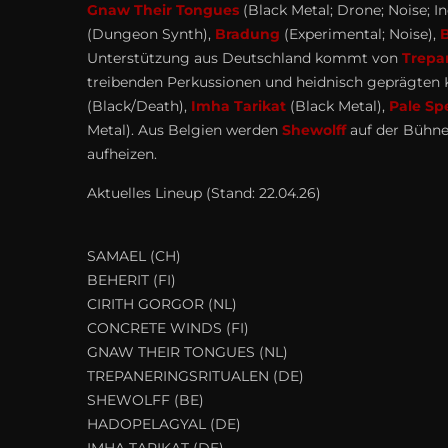
Gnaw Their Tongues
(Black Metal; Drone; Noise; In
(Dungeon Synth),
Bradung
(Experimental; Noise),
B
Unterstützung aus Deutschland kommt von
Trepan
treibenden Perkussionen und heidnisch geprägten 
(Black/Death),
Imha Tarikat
(Black Metal),
Pale Sp
Metal). Aus Belgien werden
Shewolff
auf der Bühne
aufheizen.
Aktuelles Lineup (Stand: 22.04.26)
SAMAEL (CH)
BEHERIT (FI)
CIRITH GORGOR (NL)
CONCRETE WINDS (FI)
GNAW THEIR TONGUES (NL)
TREPANERINGSRITUALEN (DE)
SHEWOLFF (BE)
HADOPELAGYAL (DE)