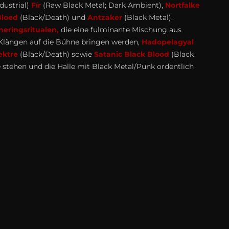
dustrial)
Fír
(Raw Black Metal; Dark Ambient),
Nortfalke
loed
(Black/Death) und
Antzaker
(Black Metal).
eringsritualen,
die eine fulminante Mischung aus
Klängen auf die Bühne bringen werden,
Hadopelagyal
ektre
(Black/Death) sowie
Satanic Black Blood
(Black
 stehen und die Halle mit Black Metal/Punk ordentlich