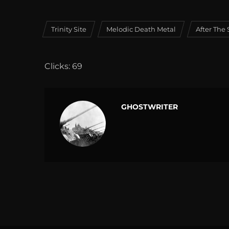
Trinity Site
Melodic Death Metal
After The
Clicks: 69
GHOSTWRITER