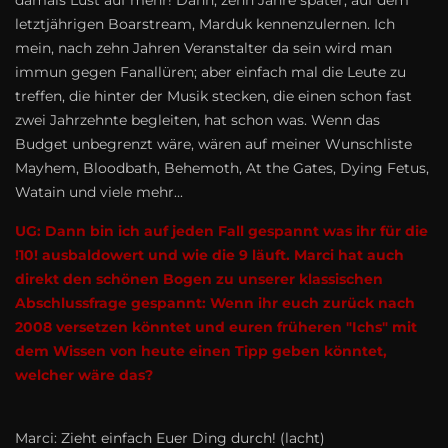
damals Lust auf mehr! Dann, zehn Jahre später, auf dem
letztjährigen Boarstream, Marduk kennenzulernen. Ich
mein, nach zehn Jahren Veranstalter da sein wird man
immun gegen Fanallüren; aber einfach mal die Leute zu
treffen, die hinter der Musik stecken, die einen schon fast
zwei Jahrzehnte begleiten, hat schon was. Wenn das
Budget unbegrenzt wäre, wären auf meiner Wunschliste
Mayhem, Bloodbath, Behemoth, At the Gates, Dying Fetus,
Watain und viele mehr...
UG: Dann bin ich auf jeden Fall gespannt was ihr für die
!10! ausbaldowert und wie die 9 läuft. Marci hat auch
direkt den schönen Bogen zu unserer klassischen
Abschlussfrage gespannt: Wenn ihr euch zurück nach
2008 versetzen könntet und euren früheren "Ichs" mit
dem Wissen von heute einen Tipp geben könntet,
welcher wäre das?
Marci: Zieht einfach Euer Ding durch! (lacht)