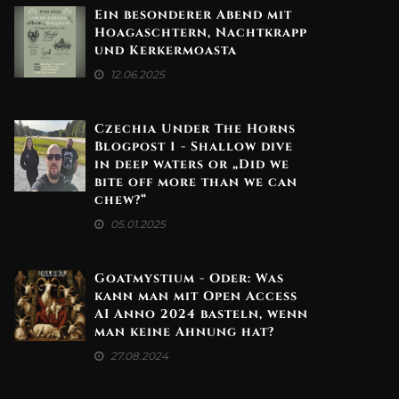
Ein besonderer Abend mit
Hoagaschtern, Nachtkrapp
und Kerkermoasta
12.06.2025
Czechia Under The Horns
Blogpost 1 - Shallow dive
in deep waters or „Did we
bite off more than we can
chew?“
05.01.2025
Goatmystium - Oder: Was
kann man mit Open Access
AI Anno 2024 basteln, wenn
man keine Ahnung hat?
27.08.2024