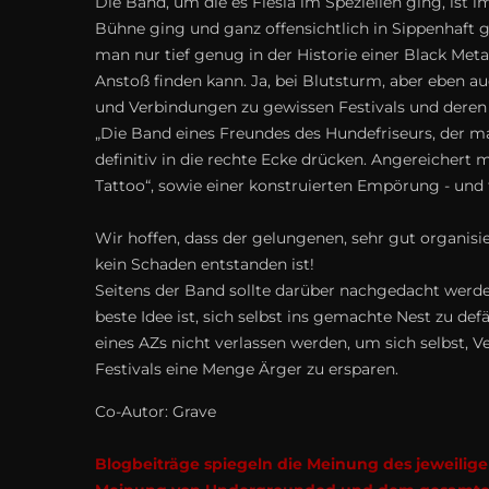
Die Band, um die es Flesia im Speziellen ging, ist 
Bühne ging und ganz offensichtlich in Sippenhaft
man nur tief genug in der Historie einer Black Me
Anstoß finden kann. Ja, bei Blutsturm, aber eben au
und Verbindungen zu gewissen Festivals und deren 
„Die Band eines Freundes des Hundefriseurs, der m
definitiv in die rechte Ecke drücken. Angereichert
Tattoo“, sowie einer konstruierten Empörung - und 
Wir hoffen, dass der gelungenen, sehr gut organis
kein Schaden entstanden ist!
Seitens der Band sollte darüber nachgedacht werden,
beste Idee ist, sich selbst ins gemachte Nest zu def
eines AZs nicht verlassen werden, um sich selbst, V
Festivals eine Menge Ärger zu ersparen.
Co-Autor: Grave
Blogbeiträge spiegeln die Meinung des jeweilig