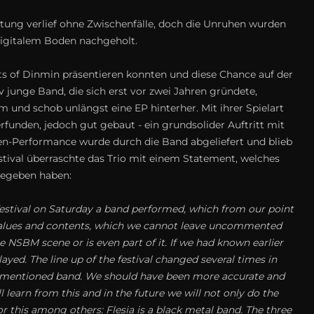
tung verlief ohne Zwischenfälle, doch die Unruhen wurden
 digitalem Boden nachgeholt.
sts of Dinmin präsentieren konnten und diese Chance auf der
 junge Band, die sich erst vor zwei Jahren gründete,
 und schob unlängst eine EP hinterher. Mit ihrer Spielart
rfunden, jedoch gut gebaut - ein grundsolider Auftritt mit
en-Performance wurde durch die Band abgeliefert und blieb
tival überraschte das Trio mit einem Statement, welches
sgegeben haben:
festival on Saturday a band performed, which from our point
 values and contents, which we cannot leave uncommented
 NSBM scene or is even part of it. If we had known earlier
yed. The line up of the festival changed several times in
mentioned band. We should have been more accurate and
l learn from this and in the future we will not only do the
r this among others: Flesia is a black metal band. The three